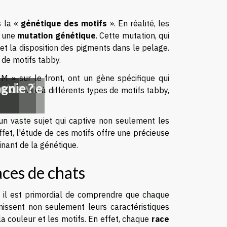
s la «
génétique des motifs
». En réalité, les
e une
mutation génétique
. Cette mutation, qui
et la disposition des pigments dans le pelage.
 de motifs tabby.
 » sur le front, ont un gène spécifique qui
ats
e de vie
gnie ?
ut conduire à différents types de motifs tabby,
un vaste sujet qui captive non seulement les
fet, l'étude de ces motifs offre une précieuse
nant de la génétique.
aces de chats
 il est primordial de comprendre que chaque
nissent non seulement leurs caractéristiques
la couleur et les motifs. En effet, chaque
race