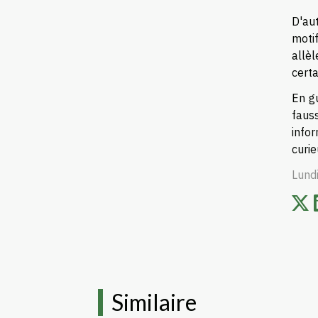
D'aut
moti
allèl
certa
En g
faus
info
curi
Lund
Similaire