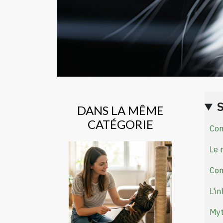
DANS LA MÊME
CATÉGORIE
Com
Le 
Com
L'i
Myt