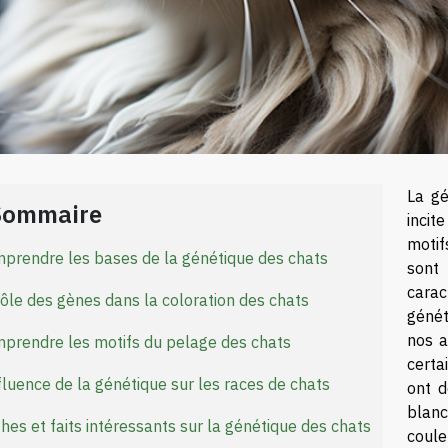
La gé
Sommaire
incite
moti
prendre les bases de la génétique des chats
sont
carac
rôle des gènes dans la coloration des chats
génét
nos a
prendre les motifs du pelage des chats
certa
nfluence de la génétique sur les races de chats
ont d
blan
hes et faits intéressants sur la génétique des chats
coul