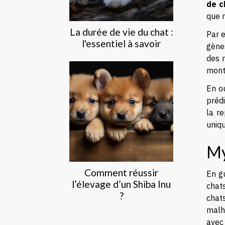
de c
que 
La durée de vie du chat :
Par e
l'essentiel à savoir
gène
des 
montr
En o
prédi
la r
uniqu
My
Comment réussir
En gu
l’élevage d’un Shiba Inu
chats
?
chat
malh
avec 