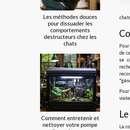
Les méthodes douces
chats
pour dissuader les
comportements
Co
destructeurs chez les
chats
Pour
de ce
se c
rech
recom
"géno
Pour
visit
Le
Comment entretenir et
nettoyer votre pompe
La c