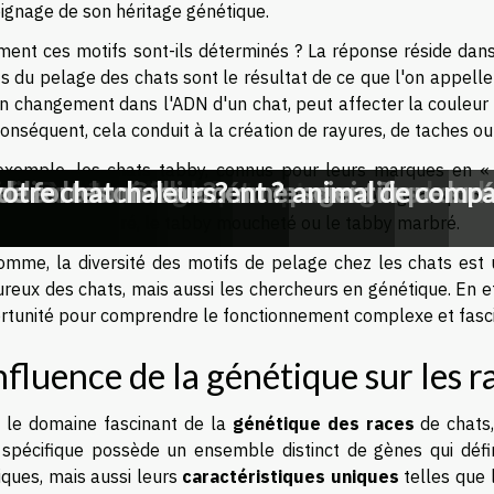
ignage de son héritage génétique.
ent ces motifs sont-ils déterminés ? La réponse réside dan
fs du pelage des chats sont le résultat de ce que l'on appell
n changement dans l'ADN d'un chat, peut affecter la couleur 
onséquent, cela conduit à la création de rayures, de taches ou
exemple, les chats tabby, connus pour leurs marques en « M
 comportements destructeurs chez les ch
ompe d'aquarium pour prolonger sa duré
sition d’un animal de compagnie ?
 d'une mouche: une étude scientifique
oir
u ?
ation de son logement ?
votre maison ?
s rares ?
ien Border Collie ?
ils à retenir
choisir un hamster comme animal de compa
le son de ronronnement ?
ables
de fortes chaleurs?
votre chat
ence leur motif de pelage. C'est la variation de ce gène qui pe
que le tabby tigré, le tabby moucheté ou le tabby marbré.
omme, la diversité des motifs de pelage chez les chats est 
eux des chats, mais aussi les chercheurs en génétique. En ef
rtunité pour comprendre le fonctionnement complexe et fasci
influence de la génétique sur les r
 le domaine fascinant de la
génétique des races
de chats,
 spécifique possède un ensemble distinct de gènes qui défi
iques, mais aussi leurs
caractéristiques uniques
telles que 