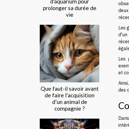
d'aquarium pour
obse
prolonger sa durée de
deux
vie
réces
Les 
d'un
réce
égal
Les 
exem
et co
Ainsi
Que faut-il savoir avant
des c
de faire l’acquisition
d’un animal de
Co
compagnie ?
Dans
intér