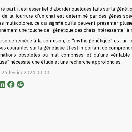
re part, il est essentiel d'aborder quelques faits sur la génét
f de la fourrure d'un chat est déterminé par des gènes spé
es multicolores, ce qui signifie qu'ils peuvent présenter plu
inement une touche de "génétique des chats intéressante" à no
uise de remède à la confusion, le "mythe génétique" est un te
ses courantes sur la génétique. Il est important de compren
rmations obsolètes ou mal comprises, et qu'une véritabl
euse" nécessite une étude et une recherche approfondies.
i 26 février 2024 00:00