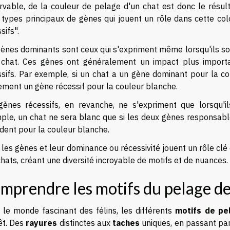
rvable, de la couleur de pelage d'un chat est donc le résulta
 types principaux de gènes qui jouent un rôle dans cette col
sifs".
gènes dominants sont ceux qui s'expriment même lorsqu'ils s
 chat. Ces gènes ont généralement un impact plus import
ssifs. Par exemple, si un chat a un gène dominant pour la cou
ement un gène récessif pour la couleur blanche.
gènes récessifs, en revanche, ne s'expriment que lorsqu'
ple, un chat ne sera blanc que si les deux gènes responsabl
dent pour la couleur blanche.
, les gènes et leur dominance ou récessivité jouent un rôle cl
hats, créant une diversité incroyable de motifs et de nuances.
mprendre les motifs du pelage de
 le monde fascinant des félins, les différents
motifs de pe
êt. Des
rayures
distinctes aux
taches
uniques, en passant par