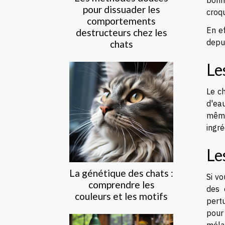
bonn
pour dissuader les
croq
comportements
En ef
destructeurs chez les
depu
chats
Le
Le c
d'eau
même
ingré
Le
La génétique des chats :
Si vo
comprendre les
des 
couleurs et les motifs
pertu
pour 