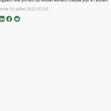
ngeant une portion du nouvel aliment chaque jour à l’ancien.
nche 10 juillet 2022 02:05