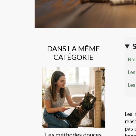
DANS LA MÊME
CATÉGORIE
Nou
Les
Les
Les 
rense
pas 
Les méthodes douces