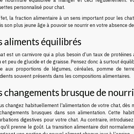
e nourriture équilibrée à manger et ceci régulièrement. 
uettes personnalisé pour chat
.
fet, la fraction alimentaire à un sens important pour les chat
is son plus jeune âge à pouvoir se nourrir en votre absence 
s aliments équilibrés
hat est un carnivore qui a plus besoin d’un taux de protéine
 et peu de glucide et de graisse. Pensez donc à surtout équilib
 aux proportions de légumes, céréales, pomme de terre,
dients souvent présents dans les compositions alimentaires.
s changements brusque de nourr
us changez habituellement l'alimentation de votre chat, dès ma
changements brusques dans son alimentation. Cette habitu
rbations digestives pour votre chat. Au contraire, introduis
qu'il prenne le goût. La transition alimentaire doit normalem