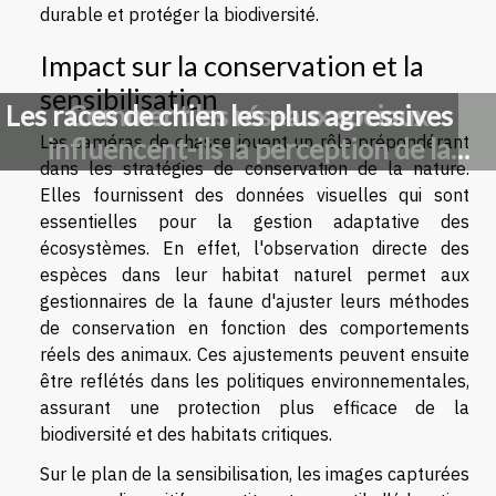
durable et protéger la biodiversité.
Impact sur la conservation et la
sensibilisation
Les races de chien les plus agressives
Comment les réseaux sociaux
Les caméras de chasse jouent un rôle prépondérant
influencent-ils la perception de la
dans les stratégies de conservation de la nature.
chasse ?
Elles fournissent des données visuelles qui sont
essentielles pour la gestion adaptative des
écosystèmes. En effet, l'observation directe des
espèces dans leur habitat naturel permet aux
gestionnaires de la faune d'ajuster leurs méthodes
de conservation en fonction des comportements
réels des animaux. Ces ajustements peuvent ensuite
être reflétés dans les politiques environnementales,
assurant une protection plus efficace de la
biodiversité et des habitats critiques.
Sur le plan de la sensibilisation, les images capturées