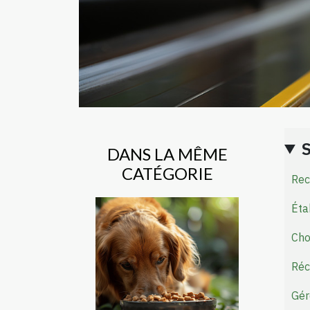
DANS LA MÊME
CATÉGORIE
Rec
Éta
Cho
Réc
Gér