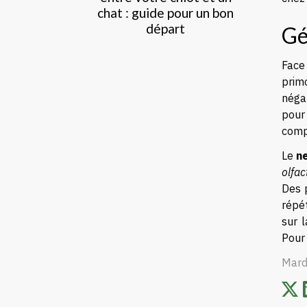
chat : guide pour un bon
départ
Gé
Face
primo
néga
pour
comp
Le
n
olfac
Des 
répét
sur 
Pour 
Mard