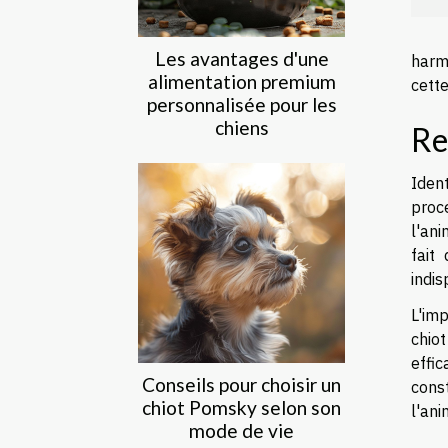
Les avantages d'une
harm
alimentation premium
cette
personnalisée pour les
chiens
Re
Ident
proc
l'an
fait
indis
L'imp
chiot
effi
Conseils pour choisir un
cons
chiot Pomsky selon son
l'ani
mode de vie