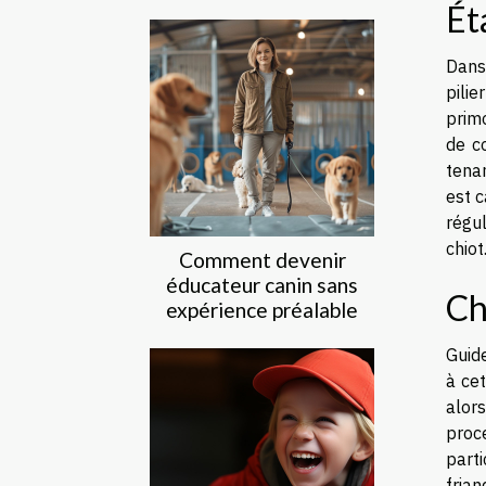
Ét
Dans
pilie
primo
de c
tenan
est c
régu
chiot
Comment devenir
éducateur canin sans
Ch
expérience préalable
Guide
à cet
alor
proc
part
frian