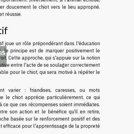
ger doucement le chiot vers le lieu approprié.
t réussie.
if
if joue un rôle prépondérant dans l'éducation
té, le principe est de marquer positivement le
ns
it. Cette approche, qui s'appuie sur la notion
itive entre l'acte de se soulager correctement
le pour le chiot, qui sera motivé à répéter le
 varier : friandises, caresses, ou mots
 le chiot apprécie particulièrement, ce qui
ler à ce que ces récompenses soient immédiates.
tre son action et le bénéfice qu'il en retire,
che basée sur le renforcement positif et des
efficace pour l'apprentissage de la propreté