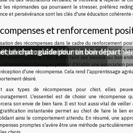
z les réprimandes qui pourraient le stresser, préférez rediri
nce et persévérance sont les clés d'une éducation cohérente e
compenses et renforcement posit
ilisation des récompenses dans le cadre du renforcement posit
ace des chiots. Lorsqu'il s'agit de leur apprendre la propre
um personnalisée pour les chiens
elon son mode de vie
expérience préalable
échées pour la santé articulaire des chie
et un chat : guide pour un bon départ
rtement souhaité, c'est-à-dire faire ses besoins au bon endro
nditionnement classique, permet d'établir une association pos
 réception d'une récompense. Cela rend l'apprentissage agréab
ortement désiré.
t aux types de récompenses pour chiot, elles peuvent
couragement. L'essentiel est de choisir une récompense que
rcera son envie de bien faire. Il est tout aussi vital de veil
ratification instantanée permet au chiot de faire le lien en
olidant ainsi le comportement attendu. En résumé, une appro
mpenses promptes s'avère être une méthode particulièrement 
les chiots.