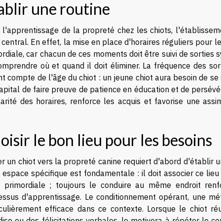
ablir une routine
 l'apprentissage de la propreté chez les chiots, l'établissem
r central. En effet, la mise en place d'horaires réguliers pour l
rdiale, car chacun de ces moments doit être suivi de sorties 
omprendre où et quand il doit éliminer. La fréquence des sor
t compte de l'âge du chiot : un jeune chiot aura besoin de se
apital de faire preuve de patience en éducation et de persévé
larité des horaires, renforce les acquis et favorise une ass
.
oisir le bon lieu pour les besoins
r un chiot vers la propreté canine requiert d'abord d'établir u
 espace spécifique est fondamentale : il doit associer ce lie
s primordiale ; toujours le conduire au même endroit renfor
essus d'apprentissage. Le conditionnement opérant, une mé
iculièrement efficace dans ce contexte. Lorsque le chiot 
dise ou des félicitations verbales, le motivera à répéter le 